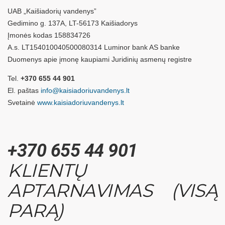
UAB „Kaišiadorių vandenys”
Gedimino g. 137A, LT-56173 Kaišiadorys
Įmonės kodas 158834726
A.s. LT154010040500080314 Luminor bank AS banke
Duomenys apie įmonę kaupiami Juridinių asmenų registre
Tel.
+370 655 44 901
El. paštas
info@kaisiadoriuvandenys.lt
Svetainė
www.kaisiadoriuvandenys.lt
+370 655 44 901
KLIENTŲ
APTARNAVIMAS (VISĄ
PARĄ)